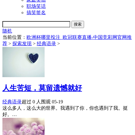
职场笑话
搞笑签名
随机
当前位置：
欧洲杯哪里投注_欧冠联赛直播-中国竞彩网官网推
荐
>
探索发现
>
经典语录
>
人生苦短，莫留遗憾就好
经典语录
超过 0 人围观
05-19
这么多人，这么大的世界。我遇到了你，你也遇到了我。挺
好。…