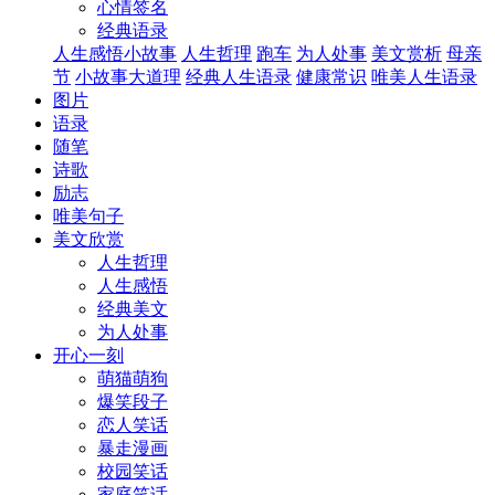
心情签名
经典语录
人生感悟小故事
人生哲理
跑车
为人处事
美文赏析
母亲
节
小故事大道理
经典人生语录
健康常识
唯美人生语录
图片
语录
随笔
诗歌
励志
唯美句子
美文欣赏
人生哲理
人生感悟
经典美文
为人处事
开心一刻
萌猫萌狗
爆笑段子
恋人笑话
暴走漫画
校园笑话
家庭笑话