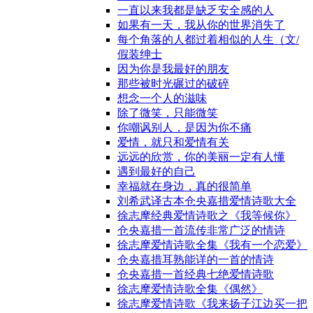
一直以来我都是缺乏安全感的人
如果有一天，我从你的世界消失了
每个角落的人都过着相似的人生（文/
假装绅士
因为你是我最好的朋友
那些被时光碾过的破碎
想念一个人的滋味
除了微笑，只能微笑
你嘲讽别人，是因为你不痛
爱情，就只和爱情有关
远远的欣赏，你的美丽一定有人懂
遇到最好的自己
幸福就在身边，真的很简单
刘希武译古本仓央嘉措爱情诗歌大全
徐志摩经典爱情诗歌之《我等候你》
仓央嘉措一首流传非常广泛的情诗
徐志摩爱情诗歌全集《我有一个恋爱》
仓央嘉措耳熟能详的一首的情诗
仓央嘉措一首经典七绝爱情诗歌
徐志摩爱情诗歌全集《偶然》
徐志摩爱情诗歌《我来扬子江边买一把