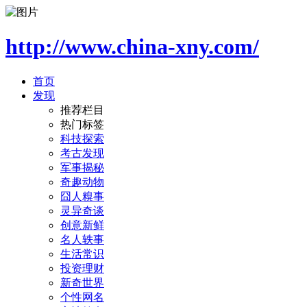
http://www.china-xny.com/
首页
发现
推荐栏目
热门标签
科技探索
考古发现
军事揭秘
奇趣动物
囧人糗事
灵异奇谈
创意新鲜
名人轶事
生活常识
投资理财
新奇世界
个性网名