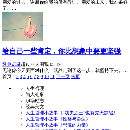
亲爱的过去，谢谢你给我的所有教训。亲爱的未来，我准备好
了。…
给自己一些肯定，你比想象中要更坚强
经典语录
超过 0 人围观
05-19
无论你今天要面对什么，既然走到了这一步，就坚持下去。…
首页 1
2
3
4
5
6
7
8
9
10
11
下一页
末页
人生哲理
为人处事
职场励志
经典美文
人生哲理小故事《“功夫之王”也有先天缺陷》
人生哲理小故事《性格与命运》
人生哲理小故事《想像的力量》