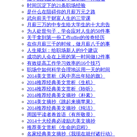
时间沉淀下的21条职场经验
是什么在阻碍你的月薪万元之路
武向前关于财富人生的三堂课
月薪三万的中专生给大学生的十大忠告
为人处世句子，学会应对人生的50件事
关于拿到第一份工作offer的传奇经历
在你月薪三千的时候，做月薪八千的事
人生规划：给职场新人的9个建议
成功的人会在上班的第一时间做12件事
有效提高工作学习效率的16个技巧
职场中如何科学合理地运用一天的时间
2014美文赏析《风中亮出年轻的旗》
2014推荐经典美文赏析《生机》
2014推荐经典美文赏析《聆听》
2014推荐经典美文摘抄《朴素》
2014美文摘抄《跳起来摘苹果》
2014推荐经典美文摘抄《纯洁》
周国平读者卷首语《有所敬畏》
2014十大经典必读励志美文摘抄
推荐美文赏析《生命的启程》
名家经典美文摘抄《我现在就付诸行动》