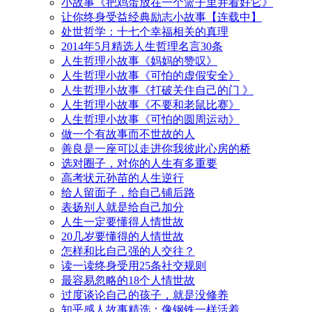
小故事《把鸡蛋放在一个篮子里并看好它》
让你终身受益经典励志小故事【连载中】
处世哲学：十七个幸福相关的真理
2014年5月精选人生哲理名言30条
人生哲理小故事《妈妈的赞叹》
人生哲理小故事《可怕的虚假安全》
人生哲理小故事《打破关住自己的门 》
人生哲理小故事《不要和老鼠比赛》
人生哲理小故事《可怕的圆周运动》
做一个有故事而不世故的人
善良是一座可以走进你我彼此心房的桥
选对圈子，对你的人生有多重要
高考状元孙苗的人生逆行
给人留面子，给自己铺后路
表扬别人就是给自己加分
人生一定要懂得人情世故
20几岁要懂得的人情世故
怎样和比自己强的人交往？
读一读终身受用25条社交规则
最容易忽略的18个人情世故
过度谈论自己的孩子，就是没修养
知乎感人故事精选：像钢铁一样活着