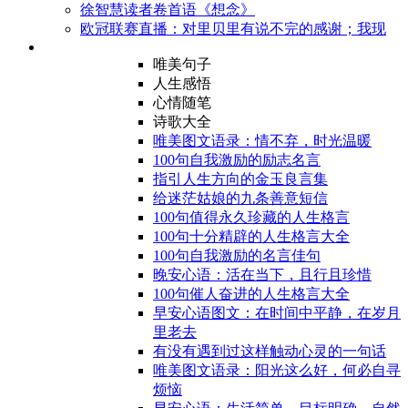
徐智慧读者卷首语《想念》
欧冠联赛直播：对里贝里有说不完的感谢；我现
唯美句子
人生感悟
心情随笔
诗歌大全
唯美图文语录：情不弃，时光温暖
100句自我激励的励志名言
指引人生方向的金玉良言集
给迷茫姑娘的九条善意短信
100句值得永久珍藏的人生格言
100句十分精辟的人生格言大全
100句自我激励的名言佳句
晚安心语：活在当下，且行且珍惜
100句催人奋进的人生格言大全
早安心语图文：在时间中平静，在岁月
里老去
有没有遇到过这样触动心灵的一句话
唯美图文语录：阳光这么好，何必自寻
烦恼