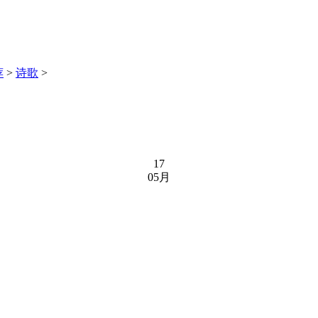
荐
>
诗歌
>
17
05月