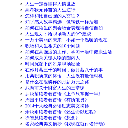
人生一定要懂得人情世故
高考状元孙苗的人生逆行
怎样和比自己强的人交往？
知乎感人故事精选：像钢铁一样活着
如何在陌生的聚会场合表现得自信自如
人生规划：给职场新人的9个建议
一万个美丽的未来，不如一个温暖的现在
职场和人生相关的10个问题
如何在高强度的工作、学习环境中健康生活
如何成为关键人物的圈内人
时间沉淀下的21条职场经验
在你月薪三千的时候，做月薪八千的事
用离职换来的体悟：人生没有最佳时机
是什么在阻碍你的月薪万元之路
武向前关于财富人生的三堂课
罗秋菊读者卷首语《上帝只掌握一半》
周国平读者卷首语《有所敬畏》
2014十大经典必读励志美文摘抄
余秋雨读者卷首语《还生命以过程》
徐智慧读者卷首语《想念》
名家经典美文摘抄《我现在就付诸行动》