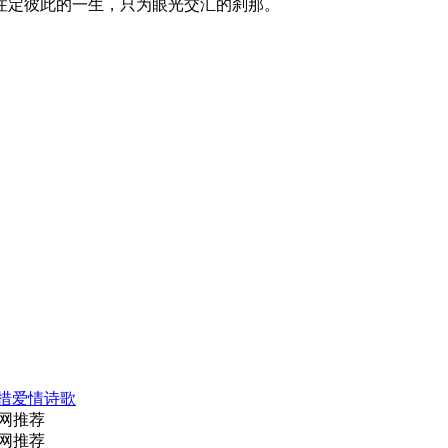
定彼此的一生，只为眼光交汇的刹那。
措爱情诗歌
网推荐
网推荐