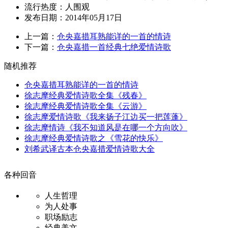
流行热度：
人围观
发布日期：2014年05月17日
上一篇：
仓央嘉措耳熟能详的一首的情诗
下一篇：
仓央嘉措一首经典七绝爱情诗歌
随机推荐
仓央嘉措耳熟能详的一首的情诗
徐志摩经典爱情诗歌全集《残春》
徐志摩经典爱情诗歌全集《云游》
徐志摩爱情诗歌《我来扬子江边买一把莲蓬》
徐志摩情诗《我不知道风是在哪一个方向吹》
徐志摩经典爱情诗歌之《雪花的快乐》
刘希武译古本仓央嘉措爱情诗歌大全
各种回音
人生哲理
为人处事
职场励志
经典美文