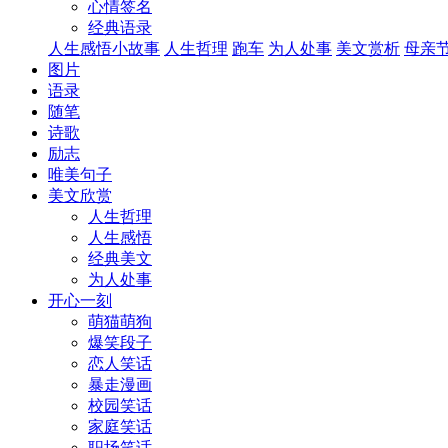
心情签名
经典语录
人生感悟小故事
人生哲理
跑车
为人处事
美文赏析
母亲
图片
语录
随笔
诗歌
励志
唯美句子
美文欣赏
人生哲理
人生感悟
经典美文
为人处事
开心一刻
萌猫萌狗
爆笑段子
恋人笑话
暴走漫画
校园笑话
家庭笑话
职场笑话