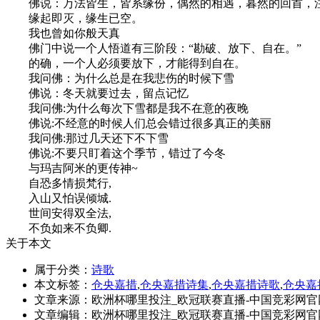
佛说：万法皆生，皆系缘份，偶然的相遇，暮然的回首，注
缘起即灭，缘生已空。
我也曾如你般天真
佛门中说一个人悟道有三阶段：“勘破、放下、自在。”
的确，一个人必须要放下，才能得到自在。
我问佛：为什么总是在我悲伤的时候下雪
佛说：冬天就要过去，留点记忆
我问佛:为什么每次下雪都是我不在意的夜晚
佛说:不经意的时候人们总会错过很多真正的美丽
我问佛:那过几天还下不下雪
佛说:不要只盯着这个季节，错过了今冬
与玛吉阿米的更传神~
自恐多情损梵行,
入山又怕误倾城.
世间安得双全法,
不负如来不负卿.
关于本文
属于分类：
诗歌
本文标签：
仓央嘉措
,
仓央嘉措诗集
,
仓央嘉措诗歌
,
仓央嘉
文章来源：欧洲杯哪里投注_欧冠联赛直播-中国竞彩网官
文章编辑：欧洲杯哪里投注_欧冠联赛直播-中国竞彩网官