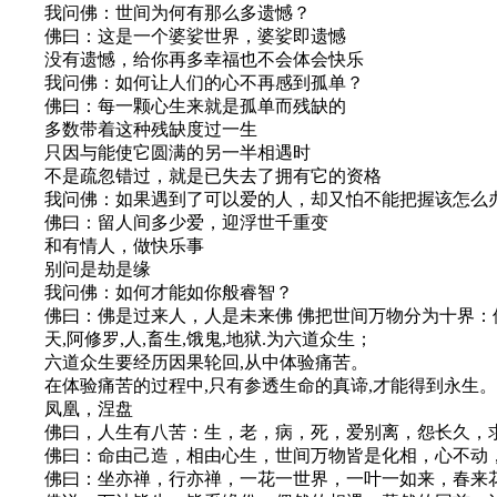
我问佛：世间为何有那么多遗憾？
佛曰：这是一个婆娑世界，婆娑即遗憾
没有遗憾，给你再多幸福也不会体会快乐
我问佛：如何让人们的心不再感到孤单？
佛曰：每一颗心生来就是孤单而残缺的
多数带着这种残缺度过一生
只因与能使它圆满的另一半相遇时
不是疏忽错过，就是已失去了拥有它的资格
我问佛：如果遇到了可以爱的人，却又怕不能把握该怎么
佛曰：留人间多少爱，迎浮世千重变
和有情人，做快乐事
别问是劫是缘
我问佛：如何才能如你般睿智？
佛曰：佛是过来人，人是未来佛 佛把世间万物分为十界：佛,菩萨
天,阿修罗,人,畜生,饿鬼,地狱.为六道众生；
六道众生要经历因果轮回,从中体验痛苦。
在体验痛苦的过程中,只有参透生命的真谛,才能得到永生。
凤凰，涅盘
佛曰，人生有八苦：生，老，病，死，爱别离，怨长久，
佛曰：命由己造，相由心生，世间万物皆是化相，心不动
佛曰：坐亦禅，行亦禅，一花一世界，一叶一如来，春来花