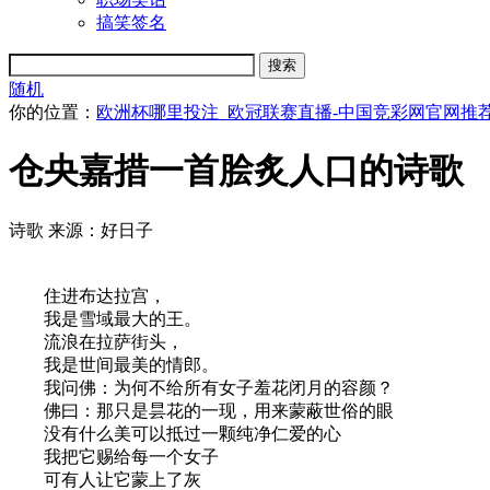
搞笑签名
随机
你的位置：
欧洲杯哪里投注_欧冠联赛直播-中国竞彩网官网推
仓央嘉措一首脍炙人口的诗歌
诗歌
来源：好日子
住进布达拉宫，
我是雪域最大的王。
流浪在拉萨街头，
我是世间最美的情郎。
我问佛：为何不给所有女子羞花闭月的容颜？
佛曰：那只是昙花的一现，用来蒙蔽世俗的眼
没有什么美可以抵过一颗纯净仁爱的心
我把它赐给每一个女子
可有人让它蒙上了灰