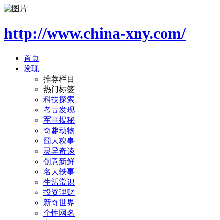
http://www.china-xny.com/
首页
发现
推荐栏目
热门标签
科技探索
考古发现
军事揭秘
奇趣动物
囧人糗事
灵异奇谈
创意新鲜
名人轶事
生活常识
投资理财
新奇世界
个性网名