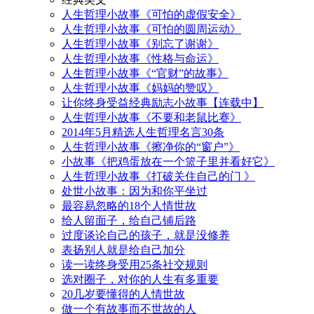
人生哲理小故事《可怕的虚假安全》
人生哲理小故事《可怕的圆周运动》
人生哲理小故事《别忘了谢谢》
人生哲理小故事《性格与命运》
人生哲理小故事《“官财”的故事》
人生哲理小故事《妈妈的赞叹》
让你终身受益经典励志小故事【连载中】
人生哲理小故事《不要和老鼠比赛》
2014年5月精选人生哲理名言30条
人生哲理小故事《擦净你的“窗户”》
小故事《把鸡蛋放在一个篮子里并看好它》
人生哲理小故事《打破关住自己的门 》
处世小故事：因为和你平坐过
最容易忽略的18个人情世故
给人留面子，给自己铺后路
过度谈论自己的孩子，就是没修养
表扬别人就是给自己加分
读一读终身受用25条社交规则
选对圈子，对你的人生有多重要
20几岁要懂得的人情世故
做一个有故事而不世故的人