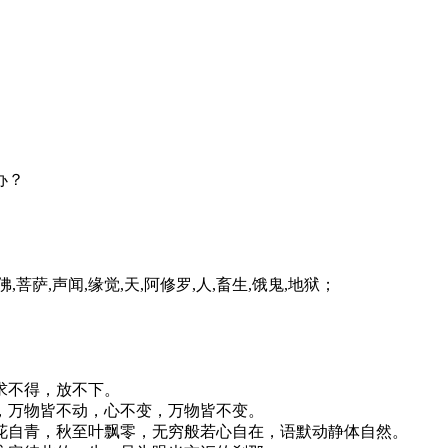
办？
,声闻,缘觉,天,阿修罗,人,畜生,饿鬼,地狱；
求不得，放不下。
，万物皆不动，心不变，万物皆不变。
自青，秋至叶飘零，无穷般若心自在，语默动静体自然。