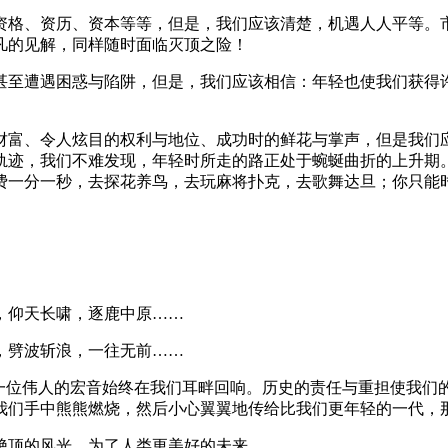
格、资历、资本等等，但是，我们应该清楚，机遇人人平等。市
凡的见解，同样随时面临灭顶之险！
至遭遇困惑与陷阱，但是，我们应该相信：年轻也使我们获得许
富、令人炫目的权利与地位、成功时的鲜花与掌声，但是我们应
轨迹，我们不难发现，年轻时所走的路正处于蜿蜒曲折的上升期
费一分一秒，去探花养鸟，去玩麻将扑克，去歌舞达旦；你只能
仰天长啸，逐鹿中原……
劈波斩浪，一往无前……
位伟人的宏音始终在我们耳畔回响。历史的责任与重担使我们
我们手中熊熊燃烧，然后小心翼翼地传给比我们更年轻的一代，
顶的风光，为了人类更美好的未来……