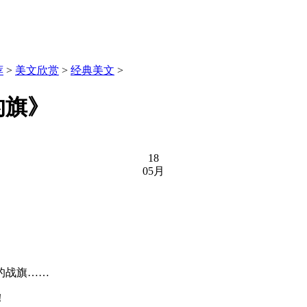
荐
>
美文欣赏
>
经典美文
>
的旗》
18
05月
的战旗……
！