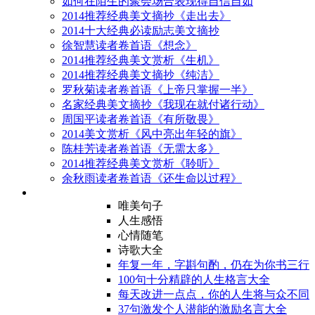
如何在陌生的聚会场合表现得自信自如
2014推荐经典美文摘抄《走出去》
2014十大经典必读励志美文摘抄
徐智慧读者卷首语《想念》
2014推荐经典美文赏析《生机》
2014推荐经典美文摘抄《纯洁》
罗秋菊读者卷首语《上帝只掌握一半》
名家经典美文摘抄《我现在就付诸行动》
周国平读者卷首语《有所敬畏》
2014美文赏析《风中亮出年轻的旗》
陈桂芳读者卷首语《无需太多》
2014推荐经典美文赏析《聆听》
余秋雨读者卷首语《还生命以过程》
唯美句子
人生感悟
心情随笔
诗歌大全
年复一年，字斟句酌，仍在为你书三行
100句十分精辟的人生格言大全
每天改进一点点，你的人生将与众不同
37句激发个人潜能的激励名言大全