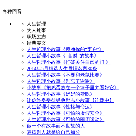
各种回音
人生哲理
为人处事
职场励志
经典美文
人生哲理小故事《擦净你的“窗户”》
人生哲理小故事《“官财”的故事》
人生哲理小故事《打破关住自己的门 》
2014年5月精选人生哲理名言30条
人生哲理小故事《不要和老鼠比赛》
人生哲理小故事《别忘了谢谢》
小故事《把鸡蛋放在一个篮子里并看好它》
人生哲理小故事《妈妈的赞叹》
让你终身受益经典励志小故事【连载中】
人生哲理小故事《性格与命运》
人生哲理小故事《可怕的虚假安全》
人生哲理小故事《可怕的圆周运动》
做一个有故事而不世故的人
表扬别人就是给自己加分