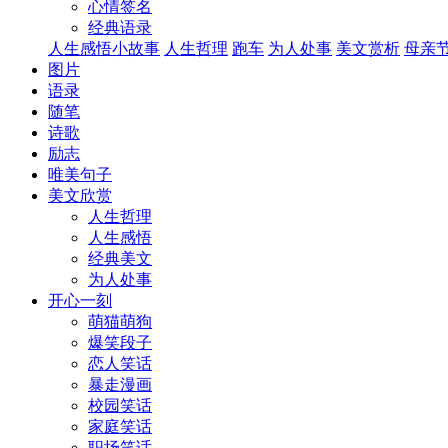
心情签名
经典语录
人生感悟小故事
人生哲理
跑车
为人处事
美文赏析
母亲
图片
语录
随笔
诗歌
励志
唯美句子
美文欣赏
人生哲理
人生感悟
经典美文
为人处事
开心一刻
萌猫萌狗
爆笑段子
恋人笑话
暴走漫画
校园笑话
家庭笑话
职场笑话