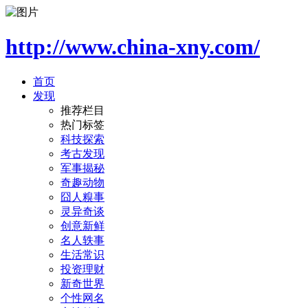
http://www.china-xny.com/
首页
发现
推荐栏目
热门标签
科技探索
考古发现
军事揭秘
奇趣动物
囧人糗事
灵异奇谈
创意新鲜
名人轶事
生活常识
投资理财
新奇世界
个性网名