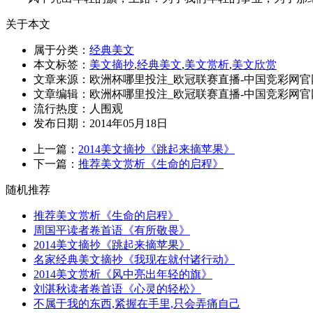
关于本文
属于分类：
经典美文
本文标签：
美文摘抄
,
经典美文
,
美文赏析
,
美文欣赏
文章来源：欧洲杯哪里投注_欧冠联赛直播-中国竞彩网官
文章编辑：欧洲杯哪里投注_欧冠联赛直播-中国竞彩网官
流行热度：
人围观
发布日期：2014年05月18日
上一篇：
2014美文摘抄《跳起来摘苹果》
下一篇：
推荐美文赏析《生命的启程》
随机推荐
推荐美文赏析《生命的启程》
周国平读者卷首语《有所敬畏》
2014美文摘抄《跳起来摘苹果》
名家经典美文摘抄《我现在就付诸行动》
2014美文赏析《风中亮出年轻的旗》
刘湛秋读者卷首语《心灵的轻松》
不属于我的东西,紧握在手里,只会弄痛自己