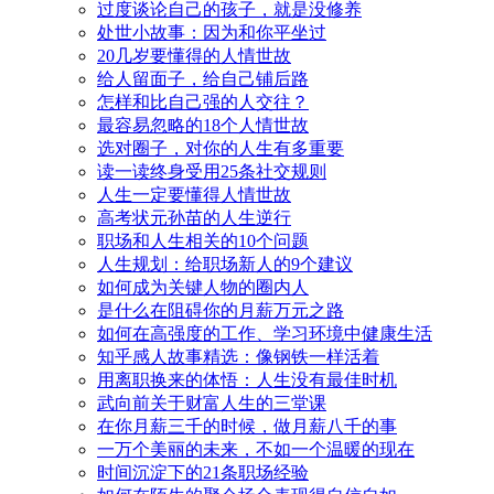
过度谈论自己的孩子，就是没修养
处世小故事：因为和你平坐过
20几岁要懂得的人情世故
给人留面子，给自己铺后路
怎样和比自己强的人交往？
最容易忽略的18个人情世故
选对圈子，对你的人生有多重要
读一读终身受用25条社交规则
人生一定要懂得人情世故
高考状元孙苗的人生逆行
职场和人生相关的10个问题
人生规划：给职场新人的9个建议
如何成为关键人物的圈内人
是什么在阻碍你的月薪万元之路
如何在高强度的工作、学习环境中健康生活
知乎感人故事精选：像钢铁一样活着
用离职换来的体悟：人生没有最佳时机
武向前关于财富人生的三堂课
在你月薪三千的时候，做月薪八千的事
一万个美丽的未来，不如一个温暖的现在
时间沉淀下的21条职场经验