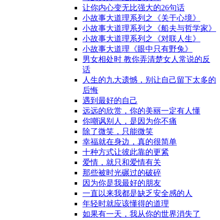
让你内心变无比强大的26句话
小故事大道理系列之《关于心境》
小故事大道理系列之《船夫与哲学家》
小故事大道理系列之《对联人生》
小故事大道理《眼中只有野兔》
男女相处时 教你弄清楚女人常说的反
话
人生的九大遗憾，别让自己留下太多的
后悔
遇到最好的自己
远远的欣赏，你的美丽一定有人懂
你嘲讽别人，是因为你不痛
除了微笑，只能微笑
幸福就在身边，真的很简单
十种方式让彼此靠的更紧
爱情，就只和爱情有关
那些被时光碾过的破碎
因为你是我最好的朋友
一直以来我都是缺乏安全感的人
年轻时就应该懂得的道理
如果有一天，我从你的世界消失了