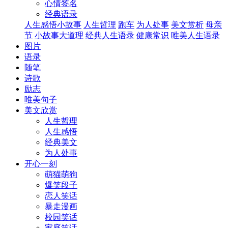
心情签名
经典语录
人生感悟小故事
人生哲理
跑车
为人处事
美文赏析
母亲
节
小故事大道理
经典人生语录
健康常识
唯美人生语录
图片
语录
随笔
诗歌
励志
唯美句子
美文欣赏
人生哲理
人生感悟
经典美文
为人处事
开心一刻
萌猫萌狗
爆笑段子
恋人笑话
暴走漫画
校园笑话
家庭笑话