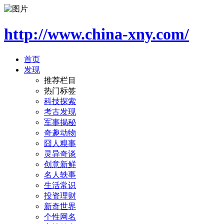
http://www.china-xny.com/
首页
发现
推荐栏目
热门标签
科技探索
考古发现
军事揭秘
奇趣动物
囧人糗事
灵异奇谈
创意新鲜
名人轶事
生活常识
投资理财
新奇世界
个性网名