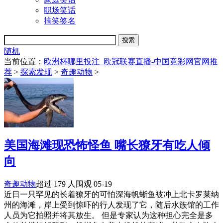
职场笑话
搞笑签名
随机
当前位置：
欧洲杯哪里投注_欧冠联赛直播-中国竞彩网官网推
荐
>
探索发现
>
奇趣动物
>
美国海滩现恐怖怪鱼 嘴长獠牙有吃人倾
向
奇趣动物
超过 179 人围观
05-19
近日一只罕见的长着獠牙的可怕深海帆蜥鱼被冲上北卡罗莱纳
州的海滩，岸上受到惊吓的行人发现了它，随后水族馆的工作
人员为它拍照并将其放生。 但是专家认为这种担心完全是多