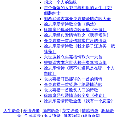
想念一个人的滋味
每个角落的人都过着相似的人生（文/
假装绅士
刘希武译古本仓央嘉措爱情诗歌大全
徐志摩爱情诗歌全集《偶然》
徐志摩经典爱情诗歌全集《云游》
徐志摩经典爱情诗歌之《我等候你》
仓央嘉措一首流传非常广泛的情诗
徐志摩爱情诗歌《我来扬子江边买一把
莲蓬》
六世达赖仓央嘉措情歌六十六首
曾缄译古本六世达赖仓央嘉措诗集
徐志摩情诗《我不知道风是在哪一个方
向吹》
仓央嘉措耳熟能详的一首的情诗
仓央嘉措一首经典七绝爱情诗歌
仓央嘉措一首脍炙人口的诗歌
徐志摩经典爱情诗歌全集《残春》
徐志摩爱情诗歌全集《我有一个恋爱》
人生语录
|
爱情语录
|
励志语录
|
英文语录
|
情感语录
|
职场语
录
|
伤感语录
|
名人语录
|
佛家禅语
|
经典台词