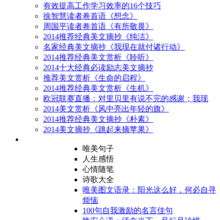
有效提高工作学习效率的16个技巧
徐智慧读者卷首语《想念》
周国平读者卷首语《有所敬畏》
2014推荐经典美文摘抄《纯洁》
名家经典美文摘抄《我现在就付诸行动》
2014推荐经典美文赏析《聆听》
2014十大经典必读励志美文摘抄
推荐美文赏析《生命的启程》
2014推荐经典美文赏析《生机》
欧冠联赛直播：对里贝里有说不完的感谢；我现
2014美文赏析《风中亮出年轻的旗》
2014推荐经典美文摘抄《朴素》
2014美文摘抄《跳起来摘苹果》
唯美句子
人生感悟
心情随笔
诗歌大全
唯美图文语录：阳光这么好，何必自寻
烦恼
100句自我激励的名言佳句