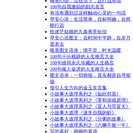
晚安心语：活在当下，且行且珍惜
100句自我激励的励志名言
有没有遇到过这样触动心灵的一句话
早安心语：生活简单，目标明确，自然
能行远
给迷茫姑娘的九条善意短信
早安心语图文：在时间中平静，在岁月
里老去
唯美图文语录：情不弃，时光温暖
100句十分精辟的人生格言大全
100句值得永久珍藏的人生格言
100句催人奋进的人生格言大全
图文语录：一切烦恼，其实都是自寻烦
恼
指引人生方向的金玉良言集
小故事大道理系列之《如此邻居》
小故事大道理系列之《零和游戏原理》
小故事大道理系列之《盲人与导盲犬》
小故事大道理《迷失自我的虾》
小故事大道理系列之《分粥的故事》
小故事大道理系列之《六狮不敌一牛》
写的真好：婚姻的真谛