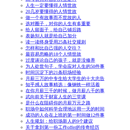
人生一定要懂得人情世故
20几岁要懂得的人情世故
做一个有故事而不世故的人
选对圈子，对你的人生有多重要
给人留面子，给自己铺后路
表扬别人就是给自己加分
读一读终身受用25条社交规则
怎样和比自己强的人交往？
最容易忽略的18个人情世故
过度谈论自己的孩子，就是没修养
为人处世句子，学会应对人生的50件事
时间沉淀下的21条职场经验
月薪三万的中专生给大学生的十大忠告
知乎感人故事精选：像钢铁一样活着
在你月薪三千的时候，做月薪八千的事
武向前关于财富人生的三堂课
是什么在阻碍你的月薪万元之路
职场中如何科学合理地运用一天的时间
成功的人会在上班的第一时间做12件事
人生规划：给职场新人的9个建议
关于拿到第一份工作offer的传奇经历