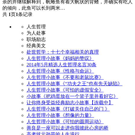
余的并继续解释到，帆蜥鱼有着大帆状的背鳍，并确实有吃人
的倾向，此鱼可以长到两米…
共
1
页
1
条记录
人生哲理
为人处事
职场励志
经典美文
处世哲学：十七个幸福相关的真理
人生哲理小故事《妈妈的赞叹》
2014年5月精选人生哲理名言30条
人生哲理小故事《性格与命运》
人生哲理小故事《不要和老鼠比赛》
人生哲理小故事《“功夫之王”也有先天缺陷》
人生哲理小故事《可怕的虚假安全》
小故事《把鸡蛋放在一个篮子里并看好它》
让你终身受益经典励志小故事【连载中】
人生哲理小故事《打破关住自己的门 》
人生哲理小故事《想像的力量》
人生哲理小故事《可怕的圆周运动》
善良是一座可以走进你我彼此心房的桥
高考状元孙苗的人生逆行