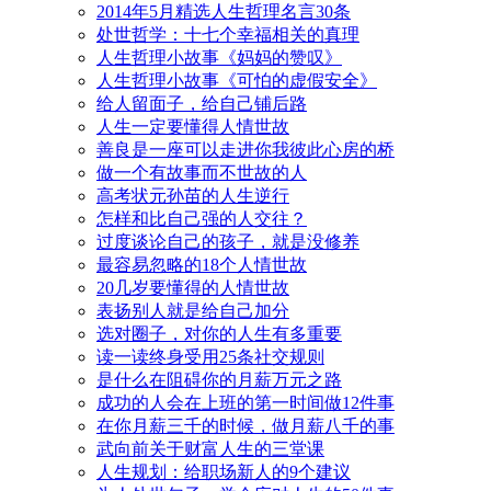
2014年5月精选人生哲理名言30条
处世哲学：十七个幸福相关的真理
人生哲理小故事《妈妈的赞叹》
人生哲理小故事《可怕的虚假安全》
给人留面子，给自己铺后路
人生一定要懂得人情世故
善良是一座可以走进你我彼此心房的桥
做一个有故事而不世故的人
高考状元孙苗的人生逆行
怎样和比自己强的人交往？
过度谈论自己的孩子，就是没修养
最容易忽略的18个人情世故
20几岁要懂得的人情世故
表扬别人就是给自己加分
选对圈子，对你的人生有多重要
读一读终身受用25条社交规则
是什么在阻碍你的月薪万元之路
成功的人会在上班的第一时间做12件事
在你月薪三千的时候，做月薪八千的事
武向前关于财富人生的三堂课
人生规划：给职场新人的9个建议