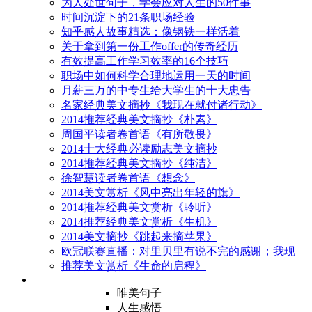
为人处世句子，学会应对人生的50件事
时间沉淀下的21条职场经验
知乎感人故事精选：像钢铁一样活着
关于拿到第一份工作offer的传奇经历
有效提高工作学习效率的16个技巧
职场中如何科学合理地运用一天的时间
月薪三万的中专生给大学生的十大忠告
名家经典美文摘抄《我现在就付诸行动》
2014推荐经典美文摘抄《朴素》
周国平读者卷首语《有所敬畏》
2014十大经典必读励志美文摘抄
2014推荐经典美文摘抄《纯洁》
徐智慧读者卷首语《想念》
2014美文赏析《风中亮出年轻的旗》
2014推荐经典美文赏析《聆听》
2014推荐经典美文赏析《生机》
2014美文摘抄《跳起来摘苹果》
欧冠联赛直播：对里贝里有说不完的感谢；我现
推荐美文赏析《生命的启程》
唯美句子
人生感悟