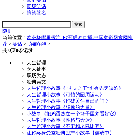
职场笑话
搞笑签名
随机
当前位置：
欧洲杯哪里投注_欧冠联赛直播-中国竞彩网官网推
荐
>
笑话
>
萌猫萌狗
>
共
0
页
0
条记录
人生哲理
为人处事
职场励志
经典美文
人生哲理小故事《“功夫之王”也有先天缺陷》
人生哲理小故事《可怕的圆周运动》
人生哲理小故事《打破关住自己的门 》
人生哲理小故事《想像的力量》
小故事《把鸡蛋放在一个篮子里并看好它》
人生哲理小故事《性格与命运》
人生哲理小故事《不要和老鼠比赛》
让你终身受益经典励志小故事【连载中】