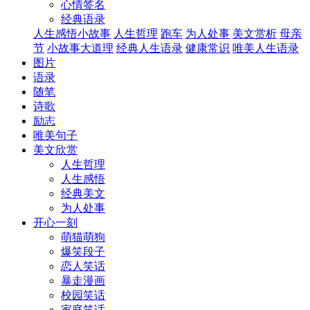
心情签名
经典语录
人生感悟小故事
人生哲理
跑车
为人处事
美文赏析
母亲
节
小故事大道理
经典人生语录
健康常识
唯美人生语录
图片
语录
随笔
诗歌
励志
唯美句子
美文欣赏
人生哲理
人生感悟
经典美文
为人处事
开心一刻
萌猫萌狗
爆笑段子
恋人笑话
暴走漫画
校园笑话
家庭笑话