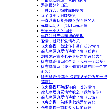
幸福就在身边，真的很简单
遇到最好的自己
十种方式让彼此靠的更紧
除了微笑，只能微笑
一直以来我都是缺乏安全感的人
你嘲讽别人，是因为你不痛
想念一个人的滋味
年轻时就应该懂得的道理
爱情，就只和爱情有关
仓央嘉措一首流传非常广泛的情诗
徐志摩经典爱情诗歌全集《残春》
刘希武译古本仓央嘉措爱情诗歌大全
徐志摩爱情诗歌全集《我有一个恋爱》
徐志摩情诗《我不知道风是在哪一个方
向吹》
徐志摩爱情诗歌《我来扬子江边买一把
莲蓬》
仓央嘉措耳熟能详的一首的情诗
徐志摩经典爱情诗歌之《我等候你》
徐志摩经典爱情诗歌全集《云游》
仓央嘉措一首经典七绝爱情诗歌
仓央嘉措一首脍炙人口的诗歌