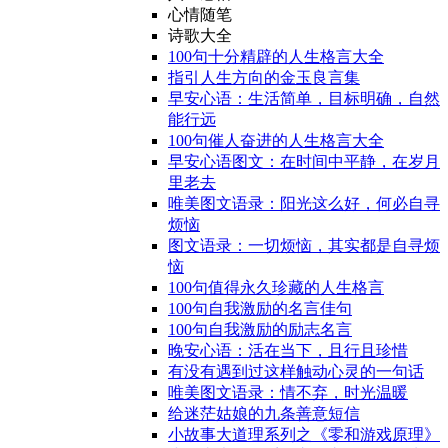
心情随笔
诗歌大全
100句十分精辟的人生格言大全
指引人生方向的金玉良言集
早安心语：生活简单，目标明确，自然
能行远
100句催人奋进的人生格言大全
早安心语图文：在时间中平静，在岁月
里老去
唯美图文语录：阳光这么好，何必自寻
烦恼
图文语录：一切烦恼，其实都是自寻烦
恼
100句值得永久珍藏的人生格言
100句自我激励的名言佳句
100句自我激励的励志名言
晚安心语：活在当下，且行且珍惜
有没有遇到过这样触动心灵的一句话
唯美图文语录：情不弃，时光温暖
给迷茫姑娘的九条善意短信
小故事大道理系列之《零和游戏原理》