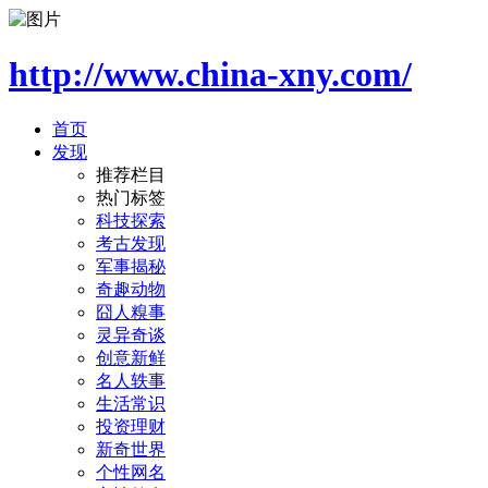
http://www.china-xny.com/
首页
发现
推荐栏目
热门标签
科技探索
考古发现
军事揭秘
奇趣动物
囧人糗事
灵异奇谈
创意新鲜
名人轶事
生活常识
投资理财
新奇世界
个性网名