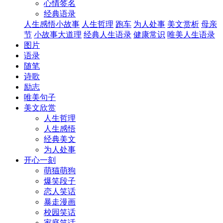
心情签名
经典语录
人生感悟小故事
人生哲理
跑车
为人处事
美文赏析
母亲
节
小故事大道理
经典人生语录
健康常识
唯美人生语录
图片
语录
随笔
诗歌
励志
唯美句子
美文欣赏
人生哲理
人生感悟
经典美文
为人处事
开心一刻
萌猫萌狗
爆笑段子
恋人笑话
暴走漫画
校园笑话
家庭笑话