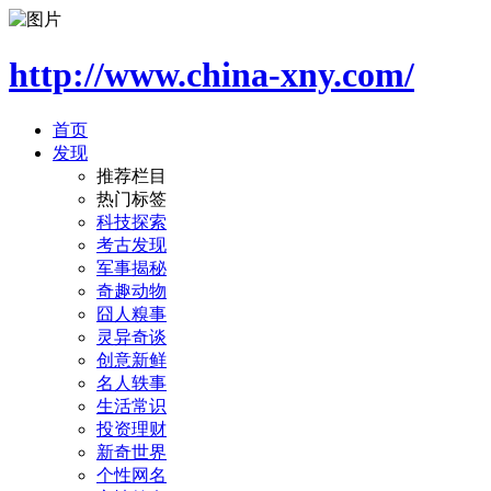
http://www.china-xny.com/
首页
发现
推荐栏目
热门标签
科技探索
考古发现
军事揭秘
奇趣动物
囧人糗事
灵异奇谈
创意新鲜
名人轶事
生活常识
投资理财
新奇世界
个性网名