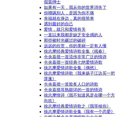
假装绅士
如果有一天，我从你的世界消失了
你嘲讽别人，是因为你不痛
幸福就在身边，真的很简单
遇到最好的自己
爱情，就只和爱情有关
一直以来我都是缺乏安全感的人
那些被时光碾过的破碎
远远的欣赏，你的美丽一定有人懂
徐志摩经典爱情诗歌全集《残春》
仓央嘉措一首流传非常广泛的情诗
仓央嘉措一首经典七绝爱情诗歌
徐志摩爱情诗歌全集《偶然》
徐志摩爱情诗歌《我来扬子江边买一把
莲蓬》
仓央嘉措一首脍炙人口的诗歌
仓央嘉措耳熟能详的一首的情诗
徐志摩情诗《我不知道风是在哪一个方
向吹》
徐志摩经典爱情诗歌之《我等候你》
徐志摩爱情诗歌全集《我有一个恋爱》