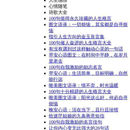
人生感悟
心情随笔
诗歌大全
100句值得永久珍藏的人生格言
图文语录：一切烦恼，其实都是自寻烦
恼
指引人生方向的金玉良言集
100句催人奋进的人生格言大全
有没有遇到过这样触动心灵的一句话
早安心语图文：在时间中平静，在岁月
里老去
100句自我激励的励志名言
早安心语：生活简单，目标明确，自然
能行远
唯美图文语录：情不弃，时光温暖
100句十分精辟的人生格言大全
唯美图文语录：阳光这么好，何必自寻
烦恼
晚安心语：活在当下，且行且珍惜
给迷茫姑娘的九条善意短信
100句自我激励的名言佳句
让你内心变无比强大的26句话