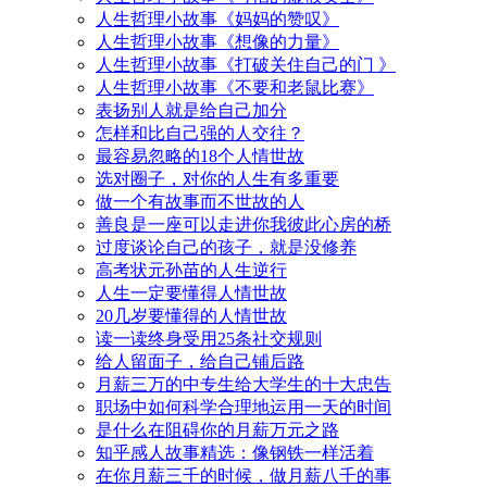
人生哲理小故事《妈妈的赞叹》
人生哲理小故事《想像的力量》
人生哲理小故事《打破关住自己的门 》
人生哲理小故事《不要和老鼠比赛》
表扬别人就是给自己加分
怎样和比自己强的人交往？
最容易忽略的18个人情世故
选对圈子，对你的人生有多重要
做一个有故事而不世故的人
善良是一座可以走进你我彼此心房的桥
过度谈论自己的孩子，就是没修养
高考状元孙苗的人生逆行
人生一定要懂得人情世故
20几岁要懂得的人情世故
读一读终身受用25条社交规则
给人留面子，给自己铺后路
月薪三万的中专生给大学生的十大忠告
职场中如何科学合理地运用一天的时间
是什么在阻碍你的月薪万元之路
知乎感人故事精选：像钢铁一样活着
在你月薪三千的时候，做月薪八千的事