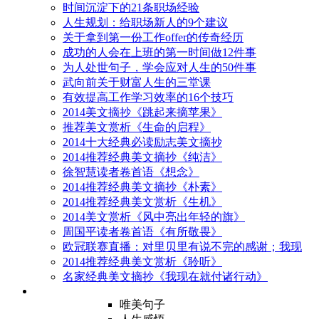
时间沉淀下的21条职场经验
人生规划：给职场新人的9个建议
关于拿到第一份工作offer的传奇经历
成功的人会在上班的第一时间做12件事
为人处世句子，学会应对人生的50件事
武向前关于财富人生的三堂课
有效提高工作学习效率的16个技巧
2014美文摘抄《跳起来摘苹果》
推荐美文赏析《生命的启程》
2014十大经典必读励志美文摘抄
2014推荐经典美文摘抄《纯洁》
徐智慧读者卷首语《想念》
2014推荐经典美文摘抄《朴素》
2014推荐经典美文赏析《生机》
2014美文赏析《风中亮出年轻的旗》
周国平读者卷首语《有所敬畏》
欧冠联赛直播：对里贝里有说不完的感谢；我现
2014推荐经典美文赏析《聆听》
名家经典美文摘抄《我现在就付诸行动》
唯美句子