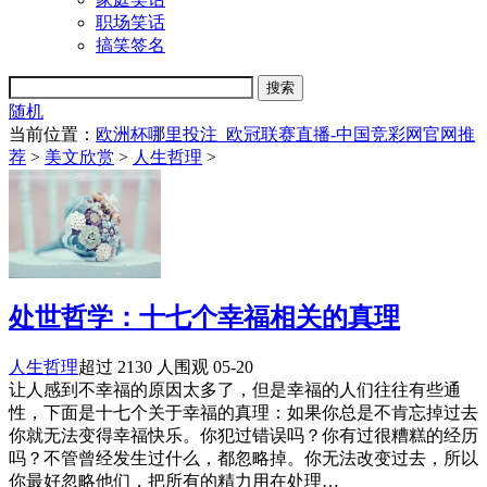
职场笑话
搞笑签名
随机
当前位置：
欧洲杯哪里投注_欧冠联赛直播-中国竞彩网官网推
荐
>
美文欣赏
>
人生哲理
>
处世哲学：十七个幸福相关的真理
人生哲理
超过 2130 人围观
05-20
让人感到不幸福的原因太多了，但是幸福的人们往往有些通
性，下面是十七个关于幸福的真理：如果你总是不肯忘掉过去
你就无法变得幸福快乐。你犯过错误吗？你有过很糟糕的经历
吗？不管曾经发生过什么，都忽略掉。你无法改变过去，所以
你最好忽略他们，把所有的精力用在处理…