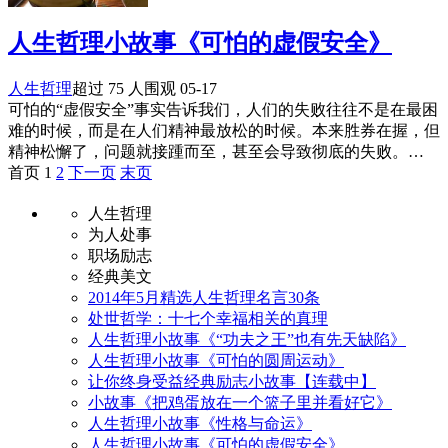
人生哲理小故事《可怕的虚假安全》
人生哲理
超过 75 人围观
05-17
可怕的“虚假安全”事实告诉我们，人们的失败往往不是在最困
难的时候，而是在人们精神最放松的时候。本来胜券在握，但
精神松懈了，问题就接踵而至，甚至会导致彻底的失败。…
首页 1
2
下一页
末页
人生哲理
为人处事
职场励志
经典美文
2014年5月精选人生哲理名言30条
处世哲学：十七个幸福相关的真理
人生哲理小故事《“功夫之王”也有先天缺陷》
人生哲理小故事《可怕的圆周运动》
让你终身受益经典励志小故事【连载中】
小故事《把鸡蛋放在一个篮子里并看好它》
人生哲理小故事《性格与命运》
人生哲理小故事《可怕的虚假安全》