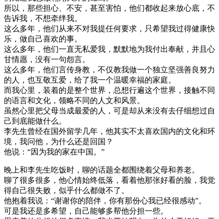
所以，那些担心、不安，甚至害怕，他们都收起来放心底，不
告诉我，不想牵绊我。
这么多年，他们从来不对我提任何要求，只希望我过得健康快
乐，做自己喜欢的事。
这么多年，他们一直无私爱我，默默地为我付出奉献，并且心
甘情愿，没有一句怨言。
这么多年，他们言传身教，不仅教我做一个独立坚强善良努力
的人，也互敬互爱，给了我一个温暖幸福的家庭。
而我心里，装着的是整个世界，总想行遍这个世界，接触不同
的语言和文化，领略不同的人文和风景。
虽然心里把父母当成最爱的人，可是却从来没有去仔细想过自
己到底能做什么。
李先生曾经在国外留学几年，他其实不太喜欢国内的文化和环
境，我问他，为什么还是回国？
他说：“因为我的家在中国。”
晚上和李先生吃饭时，聊的话题全都围绕着父母和养老。
聊了很多很多，他心情始终低落，看着他那张好看的脸，我觉
得自己很失败，似乎什么都做不了。
他抱着我说：“谢谢你的陪伴，你有那份心我已经很感动”。
可是我还是多希望，自己能够多帮他分担一些。