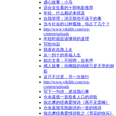
虐心故事：小马
适合女生看的十部电影推荐
年轻，什么都还来得及
自我管理：消灭那些不该干的事
当今社会的12种孤独，你占了几个？
http://www.vikilife.com/wp-
content/uploads
年轻时就应该懂得的道理
写给90后
我喜欢在路上走
从一到十的幸福人生
励志文章：不喧哗，自有声
感人故事：你脚踩的地狱只是天堂的倒
影
这只不过是，另一次旅行
http://www.vikilife.com/wp-
content/uploads
写下一句诗，述说我心事
仓央嘉措一首脍炙人口的诗歌
徐志摩的经典爱情诗《再不见雷峰》
仓央嘉措耳熟能详的一首的情诗
徐志摩经典爱情诗歌之《雪花的快乐》