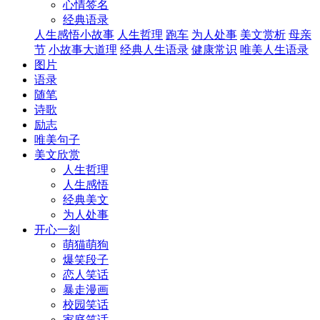
心情签名
经典语录
人生感悟小故事
人生哲理
跑车
为人处事
美文赏析
母亲
节
小故事大道理
经典人生语录
健康常识
唯美人生语录
图片
语录
随笔
诗歌
励志
唯美句子
美文欣赏
人生哲理
人生感悟
经典美文
为人处事
开心一刻
萌猫萌狗
爆笑段子
恋人笑话
暴走漫画
校园笑话
家庭笑话