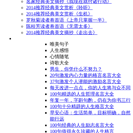
名家经典美文摘抄《我现在就付诸行动》
2014推荐经典美文赏析《聆听》
2014推荐经典美文赏析《生机》
罗秋菊读者卷首语《上帝只掌握一半》
陈桂芳读者卷首语《无需太多》
2014推荐经典美文摘抄《走出去》
唯美句子
人生感悟
心情随笔
诗歌大全
男生，你凭什么不努力？
20句激发内心力量的格言名言大全
37句激发个人潜能的激励名言大全
每天改进一点点，你的人生将与众不同
100句精选的人生哲理名言大全
年复一年，字斟句酌，仍在为你书三行
100句十分精辟的人生格言大全
早安心语：生活简单，目标明确，自然
能行远
100句经典的人生励志名言大全
100句值得永久珍藏的人生格言