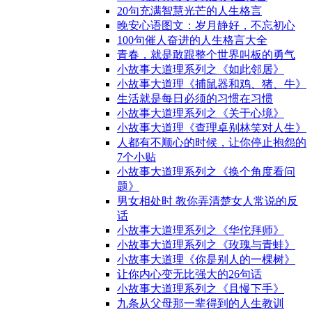
20句充满智慧光芒的人生格言
晚安心语图文：岁月静好，不忘初心
100句催人奋进的人生格言大全
青春，就是敢跟整个世界叫板的勇气
小故事大道理系列之《如此邻居》
小故事大道理《捕鼠器和鸡、猪、牛》
生活就是每日必须的习惯在习惯
小故事大道理系列之《关于心境》
小故事大道理《查理卓别林笑对人生》
人都有不顺心的时候，让你停止抱怨的
7个小贴
小故事大道理系列之《换个角度看问
题》
男女相处时 教你弄清楚女人常说的反
话
小故事大道理系列之《华佗拜师》
小故事大道理系列之《玫瑰与青蛙》
小故事大道理《你是别人的一棵树》
让你内心变无比强大的26句话
小故事大道理系列之《且慢下手》
九条从父母那一辈得到的人生教训