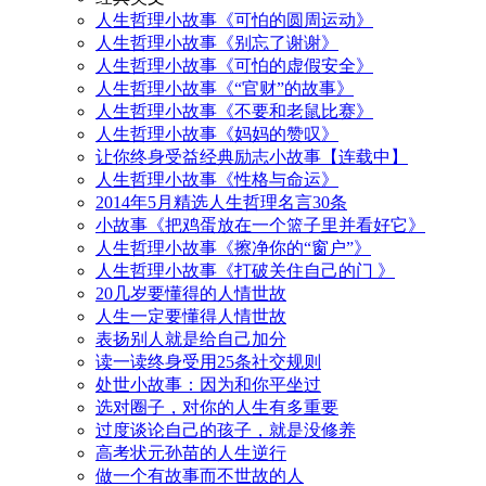
人生哲理小故事《可怕的圆周运动》
人生哲理小故事《别忘了谢谢》
人生哲理小故事《可怕的虚假安全》
人生哲理小故事《“官财”的故事》
人生哲理小故事《不要和老鼠比赛》
人生哲理小故事《妈妈的赞叹》
让你终身受益经典励志小故事【连载中】
人生哲理小故事《性格与命运》
2014年5月精选人生哲理名言30条
小故事《把鸡蛋放在一个篮子里并看好它》
人生哲理小故事《擦净你的“窗户”》
人生哲理小故事《打破关住自己的门 》
20几岁要懂得的人情世故
人生一定要懂得人情世故
表扬别人就是给自己加分
读一读终身受用25条社交规则
处世小故事：因为和你平坐过
选对圈子，对你的人生有多重要
过度谈论自己的孩子，就是没修养
高考状元孙苗的人生逆行
做一个有故事而不世故的人