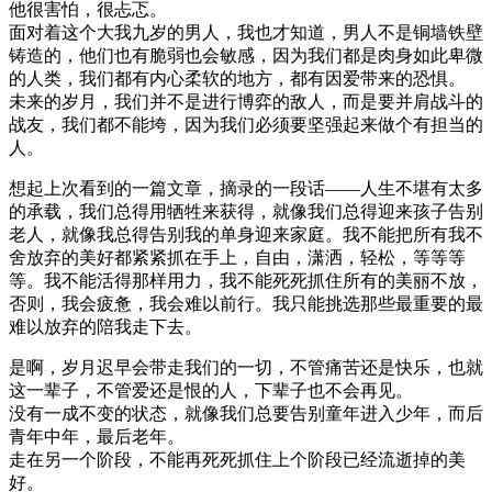
他很害怕，很忐忑。
面对着这个大我九岁的男人，我也才知道，男人不是铜墙铁壁
铸造的，他们也有脆弱也会敏感，因为我们都是肉身如此卑微
的人类，我们都有内心柔软的地方，都有因爱带来的恐惧。
未来的岁月，我们并不是进行博弈的敌人，而是要并肩战斗的
战友，我们都不能垮，因为我们必须要坚强起来做个有担当的
人。
想起上次看到的一篇文章，摘录的一段话——人生不堪有太多
的承载，我们总得用牺牲来获得，就像我们总得迎来孩子告别
老人，就像我总得告别我的单身迎来家庭。我不能把所有我不
舍放弃的美好都紧紧抓在手上，自由，潇洒，轻松，等等等
等。我不能活得那样用力，我不能死死抓住所有的美丽不放，
否则，我会疲惫，我会难以前行。我只能挑选那些最重要的最
难以放弃的陪我走下去。
是啊，岁月迟早会带走我们的一切，不管痛苦还是快乐，也就
这一辈子，不管爱还是恨的人，下辈子也不会再见。
没有一成不变的状态，就像我们总要告别童年进入少年，而后
青年中年，最后老年。
走在另一个阶段，不能再死死抓住上个阶段已经流逝掉的美
好。