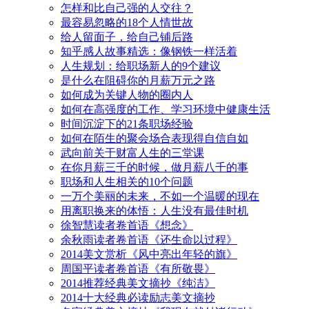
怎样和比自己强的人交往？
最容易忽略的18个人情世故
给人留面子，给自己铺后路
知乎感人故事精选：像钢铁一样活着
人生规划：给职场新人的9个建议
是什么在阻碍你的月薪万元之路
如何成为关键人物的圈内人
如何在高强度的工作、学习环境中健康生活
时间沉淀下的21条职场经验
如何在陌生的聚会场合表现得自信自如
武向前关于财富人生的三堂课
在你月薪三千的时候，做月薪八千的事
职场和人生相关的10个问题
一万个美丽的未来，不如一个温暖的现在
用离职换来的体悟：人生没有最佳时机
徐智慧读者卷首语《想念》
余秋雨读者卷首语《还生命以过程》
2014美文赏析《风中亮出年轻的旗》
周国平读者卷首语《有所敬畏》
2014推荐经典美文摘抄《纯洁》
2014十大经典必读励志美文摘抄