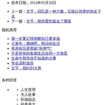
发布日期：2014年05月20日
上一篇：
文字：回忆是一种力量，它能让你更好的走下
去
下一篇：
文字：那些爱到底去了哪里
随机推荐
请一定要记得提醒自己要幸福
七堇年：燃烧吧，狗日的生活
母亲依旧是那副“坏脾气”
不是所有的鱼都生活在同一片海里
生命中那些你不知道的大事
学会适时放弃
文字：我叫刘大黑
各种回音
人生哲理
为人处事
职场励志
经典美文