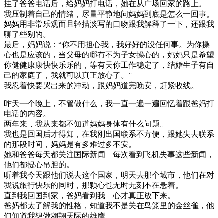
挂了爸爸电话后，给妈妈打电话，她在从广场回家的路上。
我压制着自己的情绪，尽量平静地问妈妈到底是怎么一回事。
妈妈用非常乐观而且轻描淡写的口吻跟我解释了一下，还跟我
聊了些别的。
最后，妈妈说：“你不用担心我，我好好的没任何事。为你操
心也是应该的，当父母的哪有不为子女操心的，妈妈只是希望
你健健康康快快乐乐的，等有天你工作稳定了，结婚生子有自
己的家庭了，我就可以真正放心了。”
我忍着快要哭出来的冲动，跟妈妈道完晚安，赶紧收线。
昨天一个晚上，不管做什么，我一直一遍一遍回忆着跟爸妈打
电话的内容。
两年来，我从来都不知道妈妈身体有什么问题。
我也是回国后才得知，在我刚出国联系不方便，跟她失去联系
的那段时间，妈妈是有多难过多不安。
她和爸爸每天都关注国际新闻，每次看到飞机失事这些新闻，
他们都提心吊胆的。
听着我今天跟他们说去这个国家，明天去那个城市，他们在对
我说旅行快乐的同时，那颗心也无时无刻不在悬着。
直到我回国到家，爸妈看到我，心才真正放下来。
爸妈都太了解我的性格，知道我不是关在鸟笼里的金丝雀，他
们知道我想做翱翔天际的雄鹰。