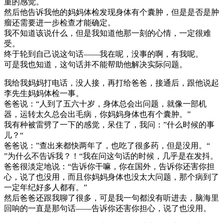
重的感觉。
然后他告诉我他的妈妈体检发现身体有个囊肿，但是是否是肿
瘤还需要进一步检查才能确定。
我不知道该说什么，但是我知道他那一刻的心情，一定很难
受。
终于轮到自己说这句话——我在呢，没事的啊，有我呢。
可是我也知道，这句话并不能帮助他解决实际问题。
我给我妈妈打电话，没人接，再打给爸爸，接通后，跟他说起
李先生妈妈体检一事。
爸爸说：“人到了五六十岁，身体总会出问题，就像一部机
器，运转太久总会出毛病，你妈妈身体也有个囊肿。”
我有种被雷劈了一下的感觉，呆住了，我问：”什么时候的事
儿？“
爸爸说：”查出来都快两年了，也吃了很多药，但是没用。“
”为什么不告诉我？！“我在问这句话的时候，几乎是在发抖。
爸爸很淡定地说：“告诉你干嘛，你在国外，告诉你还害你担
心，说了也没用，而且你妈妈身体也没太大问题，那个病到了
一定年纪好多人都有。”
然后爸爸还跟我聊了很多，可是我一句都没有听进去，脑海里
回响的一直是那句话——告诉你还害你担心，说了也没用。