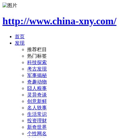
http://www.china-xny.com/
首页
发现
推荐栏目
热门标签
科技探索
考古发现
军事揭秘
奇趣动物
囧人糗事
灵异奇谈
创意新鲜
名人轶事
生活常识
投资理财
新奇世界
个性网名