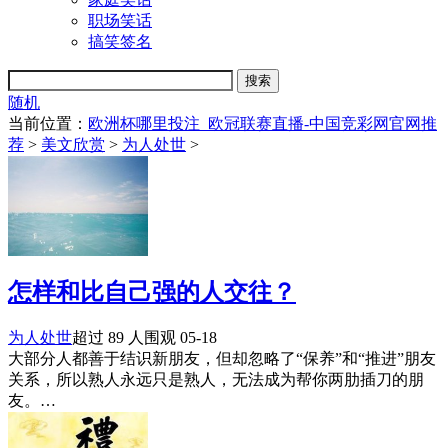
职场笑话
搞笑签名
随机
当前位置：
欧洲杯哪里投注_欧冠联赛直播-中国竞彩网官网推
荐
>
美文欣赏
>
为人处世
>
怎样和比自己强的人交往？
为人处世
超过 89 人围观
05-18
大部分人都善于结识新朋友，但却忽略了“保养”和“推进”朋友
关系，所以熟人永远只是熟人，无法成为帮你两肋插刀的朋
友。…