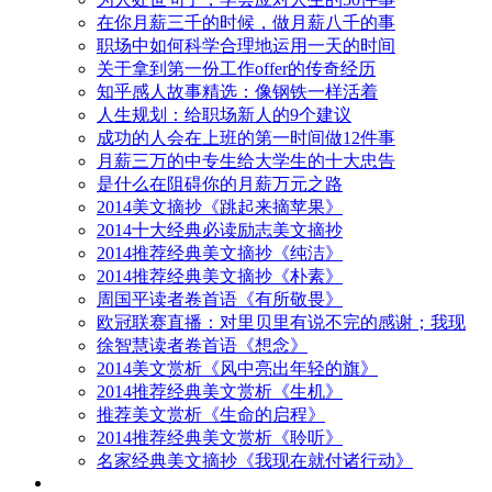
在你月薪三千的时候，做月薪八千的事
职场中如何科学合理地运用一天的时间
关于拿到第一份工作offer的传奇经历
知乎感人故事精选：像钢铁一样活着
人生规划：给职场新人的9个建议
成功的人会在上班的第一时间做12件事
月薪三万的中专生给大学生的十大忠告
是什么在阻碍你的月薪万元之路
2014美文摘抄《跳起来摘苹果》
2014十大经典必读励志美文摘抄
2014推荐经典美文摘抄《纯洁》
2014推荐经典美文摘抄《朴素》
周国平读者卷首语《有所敬畏》
欧冠联赛直播：对里贝里有说不完的感谢；我现
徐智慧读者卷首语《想念》
2014美文赏析《风中亮出年轻的旗》
2014推荐经典美文赏析《生机》
推荐美文赏析《生命的启程》
2014推荐经典美文赏析《聆听》
名家经典美文摘抄《我现在就付诸行动》