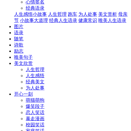
心情签名
经典语录
人生感悟小故事
人生哲理
跑车
为人处事
美文赏析
母亲
节
小故事大道理
经典人生语录
健康常识
唯美人生语录
图片
语录
随笔
诗歌
励志
唯美句子
美文欣赏
人生哲理
人生感悟
经典美文
为人处事
开心一刻
萌猫萌狗
爆笑段子
恋人笑话
暴走漫画
校园笑话
家庭笑话