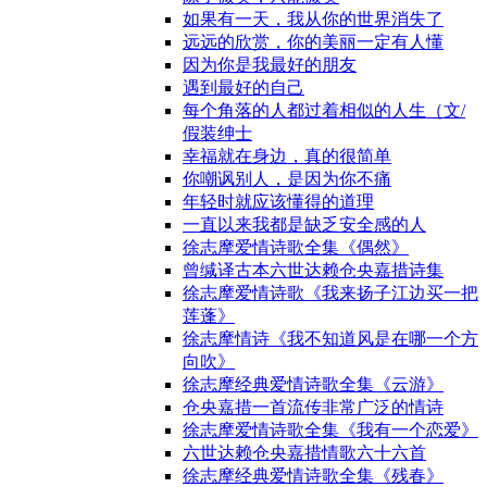
如果有一天，我从你的世界消失了
远远的欣赏，你的美丽一定有人懂
因为你是我最好的朋友
遇到最好的自己
每个角落的人都过着相似的人生（文/
假装绅士
幸福就在身边，真的很简单
你嘲讽别人，是因为你不痛
年轻时就应该懂得的道理
一直以来我都是缺乏安全感的人
徐志摩爱情诗歌全集《偶然》
曾缄译古本六世达赖仓央嘉措诗集
徐志摩爱情诗歌《我来扬子江边买一把
莲蓬》
徐志摩情诗《我不知道风是在哪一个方
向吹》
徐志摩经典爱情诗歌全集《云游》
仓央嘉措一首流传非常广泛的情诗
徐志摩爱情诗歌全集《我有一个恋爱》
六世达赖仓央嘉措情歌六十六首
徐志摩经典爱情诗歌全集《残春》