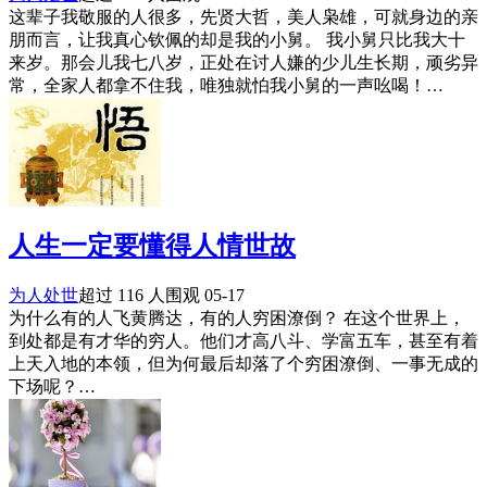
这辈子我敬服的人很多，先贤大哲，美人枭雄，可就身边的亲
朋而言，让我真心钦佩的却是我的小舅。 我小舅只比我大十
来岁。那会儿我七八岁，正处在讨人嫌的少儿生长期，顽劣异
常，全家人都拿不住我，唯独就怕我小舅的一声吆喝！…
人生一定要懂得人情世故
为人处世
超过 116 人围观
05-17
为什么有的人飞黄腾达，有的人穷困潦倒？ 在这个世界上，
到处都是有才华的穷人。他们才高八斗、学富五车，甚至有着
上天入地的本领，但为何最后却落了个穷困潦倒、一事无成的
下场呢？…