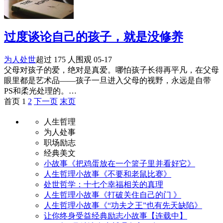
过度谈论自己的孩子，就是没修养
为人处世
超过 175 人围观
05-17
父母对孩子的爱，绝对是真爱。哪怕孩子长得再平凡，在父母
眼里都是艺术品——孩子一旦进入父母的视野，永远是自带
PS和柔光处理的。…
首页 1
2
下一页
末页
人生哲理
为人处事
职场励志
经典美文
小故事《把鸡蛋放在一个篮子里并看好它》
人生哲理小故事《不要和老鼠比赛》
处世哲学：十七个幸福相关的真理
人生哲理小故事《打破关住自己的门 》
人生哲理小故事《“功夫之王”也有先天缺陷》
让你终身受益经典励志小故事【连载中】