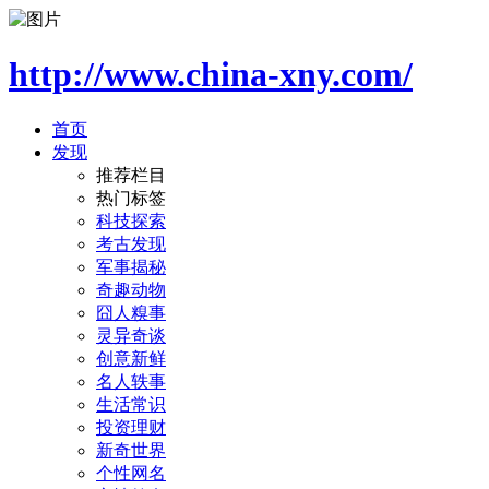
http://www.china-xny.com/
首页
发现
推荐栏目
热门标签
科技探索
考古发现
军事揭秘
奇趣动物
囧人糗事
灵异奇谈
创意新鲜
名人轶事
生活常识
投资理财
新奇世界
个性网名