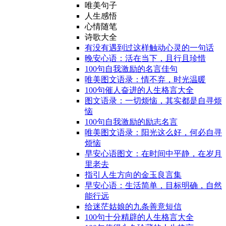
唯美句子
人生感悟
心情随笔
诗歌大全
有没有遇到过这样触动心灵的一句话
晚安心语：活在当下，且行且珍惜
100句自我激励的名言佳句
唯美图文语录：情不弃，时光温暖
100句催人奋进的人生格言大全
图文语录：一切烦恼，其实都是自寻烦
恼
100句自我激励的励志名言
唯美图文语录：阳光这么好，何必自寻
烦恼
早安心语图文：在时间中平静，在岁月
里老去
指引人生方向的金玉良言集
早安心语：生活简单，目标明确，自然
能行远
给迷茫姑娘的九条善意短信
100句十分精辟的人生格言大全